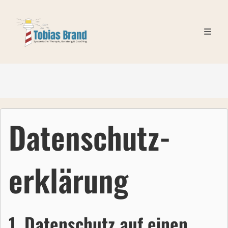
Zum
Inhalt
springen
Datenschutz­
erklärung
1. Datenschutz auf einen 